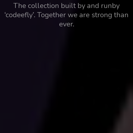
T
h
e
c
o
l
l
e
c
t
i
o
n
b
u
i
l
t
b
y
a
n
d
r
u
n
b
y
‘
c
o
d
e
e
f
y
’
.
T
o
g
e
t
h
e
r
w
e
a
r
e
s
t
r
o
n
g
t
h
a
n
e
v
e
r
.